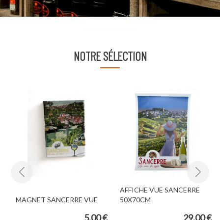
NOTRE SÉLECTION
AFFICHE VUE SANCERRE
MAGNET SANCERRE VUE
50X70CM
€
5,00 €
29,00 €