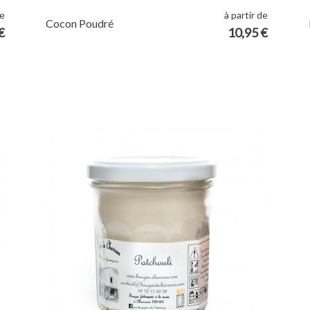
de
à partir de
Cocon Poudré
€
10,95 €